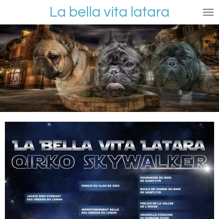
La bella vita latara
Ga
direct
naar
de
hoofdinhoud